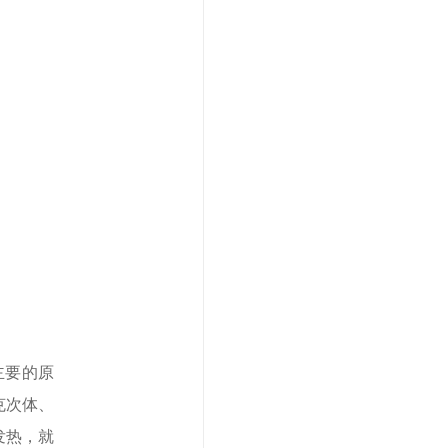
主要的原
克次体、
发热，就