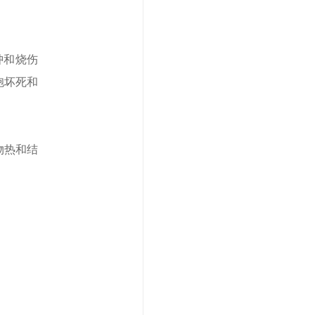
肿和烧伤
胞坏死和
物热和结