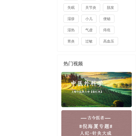
失眠
关节炎
脱发
湿疹
小儿
便秘
湿热
气虚
痔疮
胃炎
过敏
高血压
热门视频