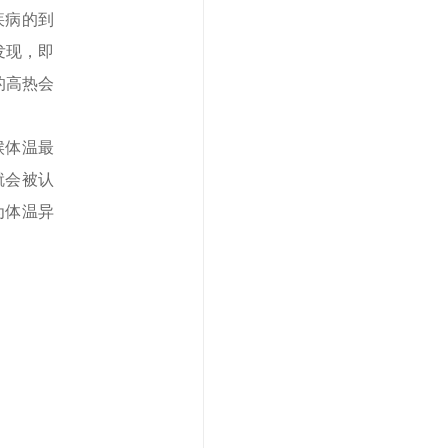
疾病的到
发现，即
的高热会
候体温最
就会被认
为体温异