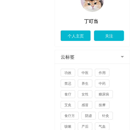
丁叮当
云标签
功效
中医
作用
禁忌
养生
中药
食疗
女性
糖尿病
艾灸
感冒
按摩
食疗方
阴虚
针灸
咳嗽
产后
气血