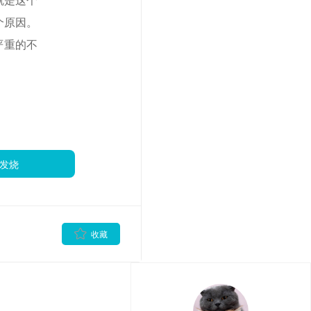
个原因。
严重的不
发烧