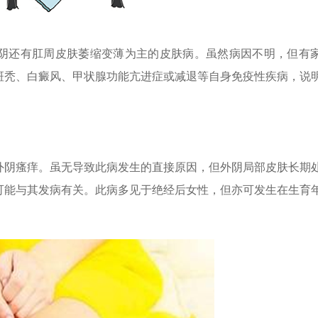
阴还有肛周皮肤萎缩变薄为主的皮肤病。虽然病因不明，但有
斑秃、白癜风、甲状腺功能亢进症或减退等自身免疫性疾病，说
外阴瘙痒。虽无导致此病发生的直接原因，但外阴局部皮肤长期
可能与其发病有关。此病多见于绝经后女性，但亦可发生在生育