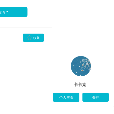
腹泻？
卡卡克