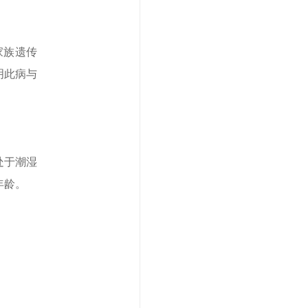
家族遗传
明此病与
处于潮湿
年龄。