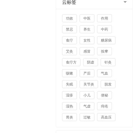
云标签
功效
中医
作用
禁忌
养生
中药
食疗
女性
糖尿病
艾灸
感冒
按摩
食疗方
阴虚
针灸
咳嗽
产后
气血
失眠
关节炎
脱发
湿疹
小儿
便秘
湿热
气虚
痔疮
胃炎
过敏
高血压