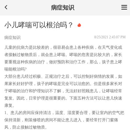
病症知识
小儿哮喘可以根治吗？
8/25/2021 2:45:07 PM
病症知识
儿童的抗病力是比较差的，很容易会患上各种疾病，在天气变化或
者接触过敏物质后，就会患上哮喘。哮喘的危害是比较大的，家长
要重视这种疾病的治疗，做好预防和治疗工作，那么，孩子患上哮
喘能根治吗?
大部分患儿经过积极、正规治疗之后，可以控制好病情的发展，如
果家长好好护理，孩子的哮喘是完全可以治愈的。但是很多家长对
于哮喘的治疗和护理知识不了解，无法好好照顾患儿，让哮喘经常
复发。因此，日常护理是很重要的。下面五种方法可以让患儿快速
康复。
1、患儿的
房间应保持清洁
，
温度、湿度要合理
，要让室内的空气把
保持清新，刚装修喷的房间不能让患儿进入，要经常打开门窗痛
风，防止接触过敏物质。