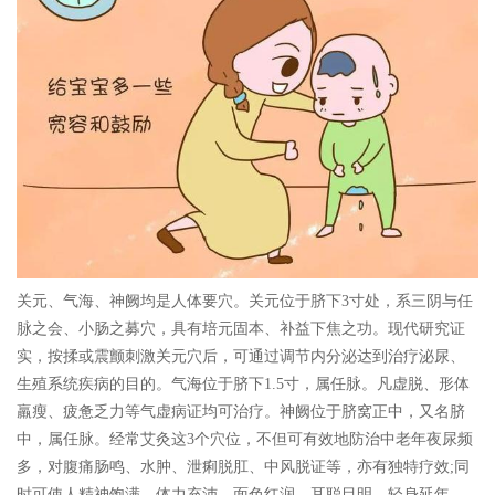
关元、气海、神阙均是人体要穴。
关元
位于脐下3寸处，系三阴与任
脉之会、小肠之募穴，具有培元固本、补益下焦之功
。现代研究证
实，按揉或震颤刺激关元穴后，可通过调节内分泌达到治疗泌尿、
生殖系统疾病的目的。气海位于脐下1.5寸，属任脉。凡虚脱、形体
羸瘦、疲惫乏力等气虚病证均可治疗。神阙位于脐窝正中，又名脐
中，属任脉。经常艾灸这3个穴位，不但可有效地防治中老年夜尿频
多，对腹痛肠鸣、水肿、泄痢脱肛、中风脱证等，亦有独特疗效;同
时可使人精神饱满、体力充沛、面色红润、耳聪目明、轻身延年。