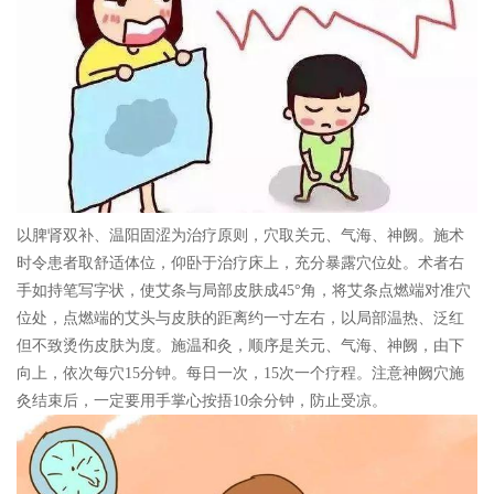
以
脾肾
双补
、温阳固涩为
治疗
原则，穴取
关元
、
气海
、
神阙
。
施术
时令患者取舒适体位，仰卧于治疗床上，充分暴露穴位处。术者右
手如持笔写字状，使艾条与局部皮肤成45°角，将艾条点燃端对准穴
位处，点燃端的艾头与皮肤的距离约一寸左右，以局部温热、泛红
但不致烫伤皮肤为度。施温和灸，顺序是关元、气海、神阙，由下
向上，依次每穴15分钟。每日一次，15次一个疗程。注意神阙穴施
灸结束后，一定要用手掌心按捂10余分钟，防止受凉。