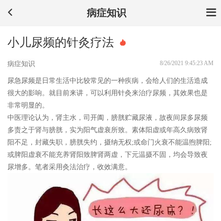
病症知识
小儿尿频的针灸疗法
8/26/2021 9:45:23 AM
病症知识
尿急
尿频
是日常生活中比较常见的一种疾病，会给人们的生活造成
很大的影响。就目前来讲，可以利用针灸来治疗尿频，其效果也是
非常明显的。
中医理论认为，肾主水，司开阖，膀胱贮藏尿液，故夜间尿多尿频
多责之于肾与膀胱，实为阳气虚衰所致。素体阳虚或年高久病致肾
阳不足，封藏失职，膀胱失约，摄纳无权;或命门火衰不能温煦脾阳;
或脾阳虚衰不能充养肾阳致脾肾两虚，下元温摄不固，均会导致夜
尿增多。笔者采用灸法治疗，收效满意。