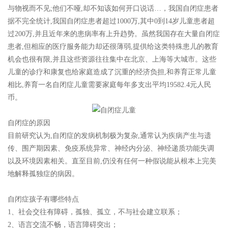
与物视而不见;他们不哑,却不知该如何开口说话…，
我国自闭症患者
据不完全统计,我国自闭症患者超过1000万,其中0到14岁儿童患者超
过200万,并且近年来的患病率有上升趋势。
虽然我国存在大量自闭症
患者,但相应的医疗服务能力却还很薄弱,提供给这类特殊患儿的教育
机会也很有限,并且这些资源往往集中在北京、上海等大城市。这些
儿童的诊疗和康复也给家庭造成了沉重的经济负担,和养育正常儿童
相比,养育一名自闭症儿童需要家庭每年多支出平均19582.4元人民
币。
自闭症的原因
目前研究认为,自闭症的发病机制极为复杂,通常认为疾病产生与遗
传、围产期因素、免疫系统异常、神经内分泌、神经递质功能失调
以及环境因素相关。直至目前,仍没有任何一种假说能从根本上完美
地解释孤独症的病因。
自闭症孩子有哪些特点
1、社会交往有障碍，孤独、孤立，不与社会建立联系；
2、语言交流不畅，语言障碍突出；