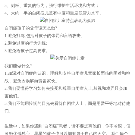
3、刻板、重复的行为，强行维护生活环境和方式；
4、大约一半的自闭症儿童有中度和重度低智力水平。
自闭症孩子的父母该怎么做?
1.避免打骂,包括对孩子的体罚和言语攻击;
2.避免过度的行为训练;
3.避免给孩子过高要求。
我们能做什么?
1.加深对自闭症的认识，理解和支持自闭症儿童家长面临的困难和挑
战，避免因误解而责备家长。
2.我们要懂得学习如何去接受和尊重自闭症人士,歧视和戏弄只会加
害他们。
3.我们不能用怜悯的目光去看待自闭症人士，而是用爱平等地对待他
们。
生活中，如果你遇到“自闭症”患者，请不要远离他们，你不冷漠，便
可融化孤独心，星星的孩子也可以拥有属于自己的天空。 我们每个