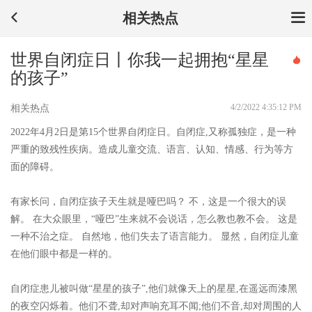
相关热点
世界自闭症日丨你我一起拥抱“星星
的孩子”
4/2/2022 4:35:12 PM
相关热点
2022年4月2日是第15个世界自闭症日。自闭症,又称孤独症，是一种
严重的致残性疾病。造成儿童交流、语言、认知、情感、行为等方
面的障碍。
有家长问，自闭症孩子天生就是哑巴吗？ 不，这是一个很大的误
解。 在大众眼里，“哑巴”生来就不会说话，怎么教也教不会。 这是
一种不治之症。 自然地，他们失去了语言能力。 显然，自闭症儿童
在他们眼中都是一样的。
自闭症患儿被叫做“星星的孩子”,他们就像天上的星星,在遥远而漆黑
的夜空闪烁着。他们不聋,却对声响充耳不闻;他们不音,却对周围的人