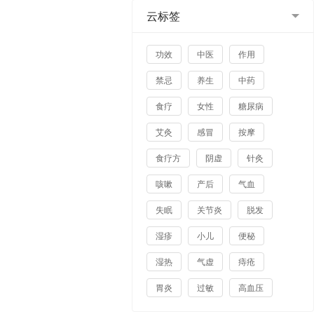
云标签
功效
中医
作用
禁忌
养生
中药
食疗
女性
糖尿病
艾灸
感冒
按摩
食疗方
阴虚
针灸
咳嗽
产后
气血
失眠
关节炎
脱发
湿疹
小儿
便秘
湿热
气虚
痔疮
胃炎
过敏
高血压