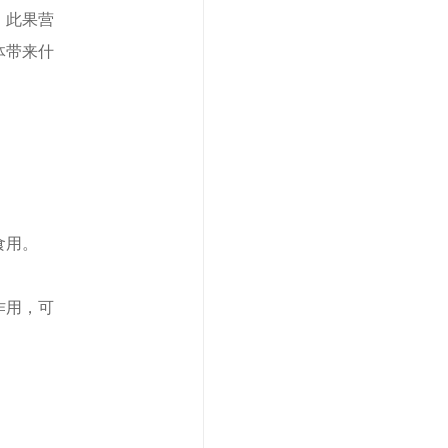
，此果营
体带来什
食用。
作用，可