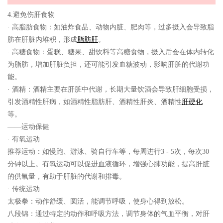
4.避免伤肝食物
· 高脂肪食物：如油炸食品、动物内脏、肥肉等，过多摄入会导致脂
肪在肝脏内堆积，形成
脂肪肝
。
· 高糖食物：蛋糕、糖果、甜饮料等高糖食物，摄入后会在体内转化
为脂肪，增加肝脏负担，还可能引发血糖波动，影响肝脏的代谢功
能。
· 酒精：酒精主要在肝脏中代谢，长期大量饮酒会导致肝细胞受损，
引发酒精性肝病，如酒精性脂肪肝、酒精性肝炎、酒精性
肝硬化
等。
——运动保健
· 有氧运动
推荐运动：如慢跑、游泳、骑自行车等，每周进行3 - 5次，每次30
分钟以上。有氧运动可以促进血液循环，增强心肺功能，提高肝脏
的供氧量，有助于肝脏的代谢和排毒。
· 传统运动
太极拳：动作舒缓、圆活，能调节呼吸，使身心得到放松。
八段锦：通过特定的动作和呼吸方法，调节身体的气血平衡，对肝