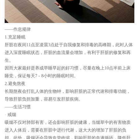
——作息规律
1.充足睡眠
肝脏在夜间11点至凌晨3点处于自我修复和排毒的高峰期，此时人体
进入深度睡眠状态，肝脏的血流量会增加，有利于肝脏的修复和再
生。
因而大家最好是养成早睡早起的好习惯，尽量在晚上10点半前上床
睡觉，保证每天7 - 8小时的睡眠时间。
2.避免熬夜
长期熬夜会打乱人体的生物钟，影响肝脏的正常代谢和排毒功能，
导致肝脏负担加重，容易引发肝脏疾病。
——生活习惯
· 戒烟
吸烟不仅对肺部有害，还会影响肝脏的健康，当烟草中的有害物质
进入人体后，需要在肝脏中进行代谢，这大大的增加了肝脏的负
担。此外，吸烟还会导致血管收缩，影响肝脏的血液循环，降低肝