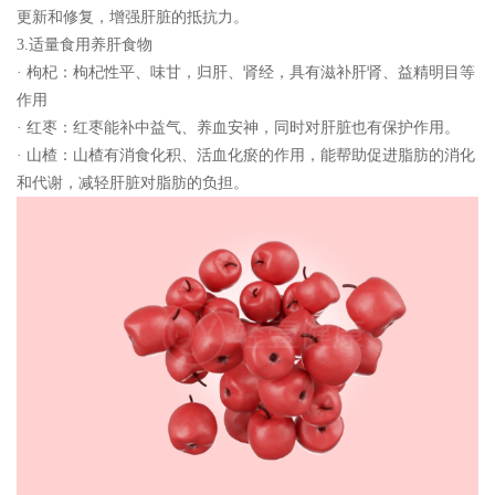
更新和修复，增强肝脏的抵抗力。
3.适量食用养肝食物
· 枸杞：枸杞性平、味甘，归肝、肾经，具有滋补肝肾、益精明目等
作用
· 红枣：红枣能补中益气、养血安神，同时对肝脏也有保护作用。
· 山楂：山楂有消食化积、活血化瘀的作用，能帮助促进脂肪的消化
和代谢，减轻肝脏对脂肪的负担。