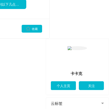
于预防肾结石！
卡卡克
云标签