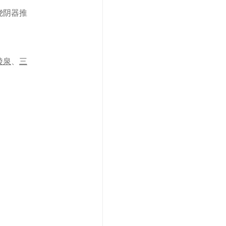
绕阴器推
陵泉
、
三