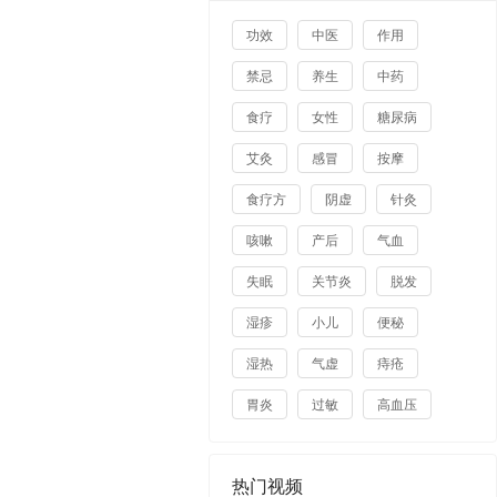
功效
中医
作用
禁忌
养生
中药
食疗
女性
糖尿病
艾灸
感冒
按摩
食疗方
阴虚
针灸
咳嗽
产后
气血
失眠
关节炎
脱发
湿疹
小儿
便秘
湿热
气虚
痔疮
胃炎
过敏
高血压
热门视频