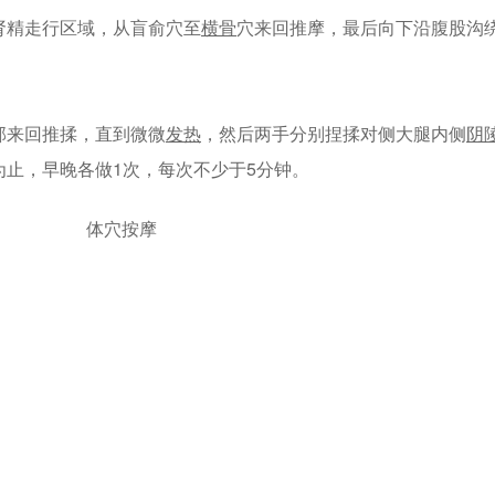
肾精走行区域，从盲俞穴至
横骨
穴来回推摩，最后向下沿腹股沟
部来回推揉，直到微微
发热
，然后两手分别捏揉对侧大腿内侧
阴
为止，早晚各做1次，每次不少于5分钟。