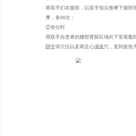
将双手扪在腹部，以双手指尖推摩下腹部
摩，各50次；
②坐位时
用双手自患者的腰部肾脏区域向下至尾骶
阴交
等穴位以及两足心
涌泉
穴，直到发热