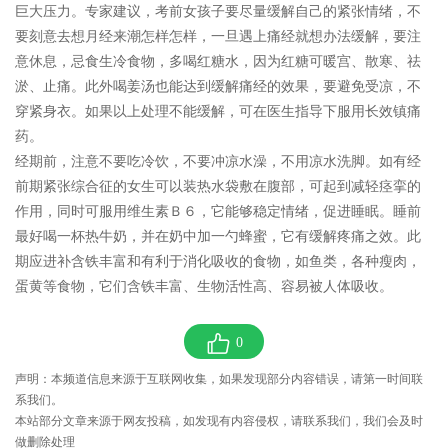
巨大压力。专家建议，考前女孩子要尽量缓解自己的紧张情绪，不
要刻意去想月经来潮怎样怎样，一旦遇上痛经就想办法缓解，要注
意休息，忌食生冷食物，多喝红糖水，因为红糖可暖宫、散寒、祛
淤、止痛。此外喝姜汤也能达到缓解痛经的效果，要避免受凉，不
穿紧身衣。如果以上处理不能缓解，可在医生指导下服用长效镇痛
药。
经期前，注意不要吃冷饮，不要冲凉水澡，不用凉水洗脚。如有经
前期紧张综合征的女生可以装热水袋敷在腹部，可起到减轻痉挛的
作用，同时可服用维生素Ｂ６，它能够稳定情绪，促进睡眠。睡前
最好喝一杯热牛奶，并在奶中加一勺蜂蜜，它有缓解疼痛之效。此
期应进补含铁丰富和有利于消化吸收的食物，如鱼类，各种瘦肉，
蛋黄等食物，它们含铁丰富、生物活性高、容易被人体吸收。
0
声明：本频道信息来源于互联网收集，如果发现部分内容错误，请第一时间联
系我们。
本站部分文章来源于网友投稿，如发现有内容侵权，请联系我们，我们会及时
做删除处理