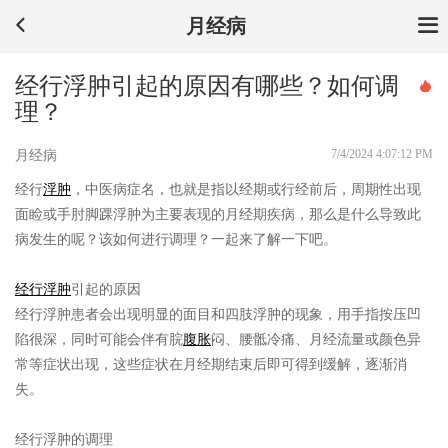
月经病
经行浮肿引起的原因有哪些？如何调
理？
7/4/2024 4:07:12 PM
月经病
经行
浮肿
，中医病症名，也就是指以经期或行经前后，周期性出现
面睑或手肘脚踝浮肿为主要表现的月经期疾病，那么是什么导致此
病发生的呢？该如何进行调理？一起来了解一下吧。
经行浮肿
引起的原因
经行浮肿患者会出现明显的面目和四肢浮肿的现象，用手指按压凹
陷很深，同时可能会伴有脘
腹胀
闷、腰骶冷痛、月经流量或颜色异
常等症状出现，这些症状在月经期结束后即可得到缓解，逐渐消
失。
经行浮肿的调理