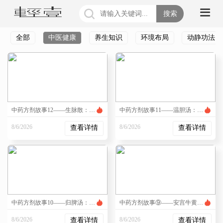
搜索
全部
中医健康
养生知识
环境布局
动静功法
中药方剂故事12——生脉散：气阴两虚时的“充能剂”
中药方剂故事11——温胆汤：“胆怯易惊”的人最需要的方子
8/6/2026
8/6/2026
查看详情
查看详情
2:36:59 PM
2:36:14 PM
中药方剂故事10——归脾汤：补心又补脾的“双料冠军”
中药方剂故事⑨——安宫牛黄丸：温病急救的“王牌”
8/6/2026
8/6/2026
查看详情
查看详情