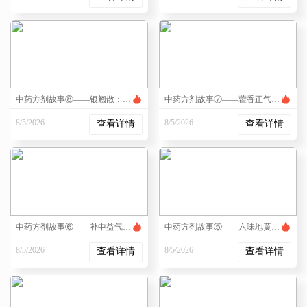
2:35:15 PM
2:34:01 PM
中药方剂故事⑧——银翘散：温病学派的一张“王牌”
中药方剂故事⑦——藿香正气水：夏日“万能药”的前世今生
8/5/2026
8/5/2026
查看详情
查看详情
3:55:32 PM
3:54:43 PM
中药方剂故事⑥——补中益气汤：把“气”提起来的方子
中药方剂故事⑤——六味地黄丸：从儿科方到“补肾”第一方
8/5/2026
8/5/2026
查看详情
查看详情
3:53:48 PM
3:52:02 PM