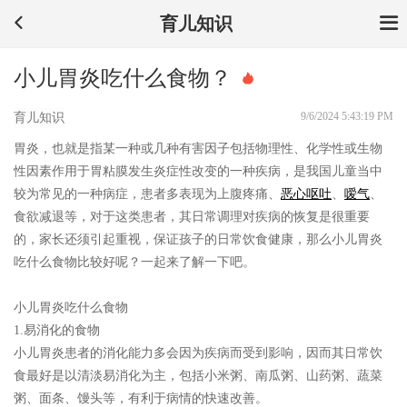
育儿知识
小儿胃炎吃什么食物？
9/6/2024 5:43:19 PM
育儿知识
胃炎，也就是指某一种或几种有害因子包括物理性、化学性或生物
性因素作用于胃粘膜发生炎症性改变的一种疾病，是我国儿童当中
较为常见的一种病症，患者多表现为上腹疼痛、
恶心
呕吐
、
嗳气
、
食欲减退等，对于这类患者，其日常调理对疾病的恢复是很重要
的，家长还须引起重视，保证孩子的日常饮食健康，那么小儿胃炎
吃什么食物比较好呢？一起来了解一下吧。
小儿胃炎吃什么食物
1.易消化的食物
小儿胃炎患者的消化能力多会因为疾病而受到影响，因而其日常饮
食最好是以清淡易消化为主，包括小米粥、南瓜粥、山药粥、蔬菜
粥、面条、馒头等，有利于病情的快速改善。