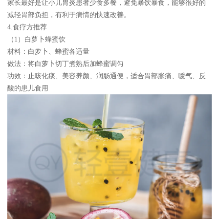
家长最好是让小儿胃炎患者少食多餐，避免暴饮暴食，能够很好的
减轻胃部负担，有利于病情的快速改善。
4.食疗方推荐
（1）白萝卜蜂蜜饮
材料：
白萝卜、蜂蜜各适量
做法：
将白萝卜切丁煮熟后加蜂蜜调匀
功效：
止咳化痰、美容养颜、润肠通便，适合胃部胀痛、嗳气、反
酸的患儿食用