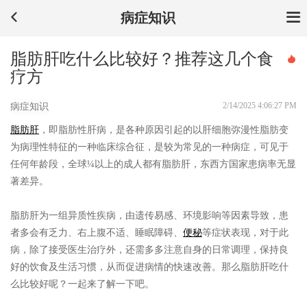
病症知识
脂肪肝吃什么比较好？推荐这几个食
疗方
2/14/2025 4:06:27 PM
病症知识
脂肪肝
，即脂肪性肝病，是各种原因引起的以肝细胞弥漫性脂肪变
为病理性特征的一种临床综合征，是较为常见的一种病症，可见于
任何年龄段，全球¼以上的成人都有脂肪肝，东西方国家患病率无显
著差异。
脂肪肝为一组异质性疾病，由遗传易感、环境影响等因素导致，患
者多会有乏力、右上腹不适、睡眠障碍、
便秘
等症状表现，对于此
病，除了接受医生治疗外，还需多多注意自身的日常调理，保持良
好的饮食及生活习惯，从而促进病情的快速改善。那么脂肪肝吃什
么比较好呢？一起来了解一下吧。