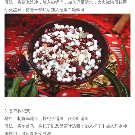
做法：
将薏米洗净，放入砂锅内，加入适量清水；大火烧沸后转用
小火熬煮，待薏米熟烂后加入适量白糖即可
5. 首乌枸杞茶
材料：
制首乌适量、枸杞子适量、伏茶叶适量
做法：
将制首乌、枸杞子以及伏茶叶适量；加入杯子中加入开水冲
泡饮用，可反复多次冲泡