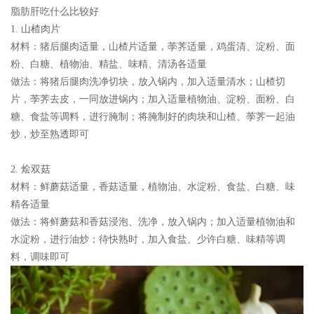
脂肪肝吃什么比较好
1. 山楂肉片
材料：
猪后腿肉适量，山楂片适量，荸荠适量，鸡蛋清、淀粉、面
粉、白糖、植物油、精盐、味精、清汤各适量
做法：
将猪后腿肉洗净切块，放入锅内，加入适量清水；山楂切
片，荸荠去皮，一同放进锅内；加入适量植物油、淀粉、面粉、白
糖、食盐等调料，进行腌制；将腌制好的肉块和山楂、荸荠一起油
炒，炒至熟透即可
2. 烩双菇
材料：
鲜蘑菇适量，香菇适量，植物油、水淀粉、食盐、白糖、味
精各适量
做法：
将鲜蘑菇和香菇浸泡、洗净，放入锅内；加入适量植物油和
水淀粉，进行油炒；待快熟时，加入食盐、少许白糖、味精等调
料，调味即可