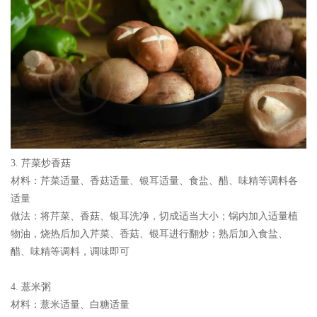
3. 芹菜炒香菇
材料：
芹菜适量、香菇适量、银耳适量、食盐、醋、味精等调料各
适量
做法：
将芹菜、香菇、银耳洗净，切成适当大小；锅内加入适量植
物油，烧热后加入芹菜、香菇、银耳进行翻炒；熟后加入食盐、
醋、味精等调料，调味即可
4. 薏米粥
材料：
薏米适量、白糖适量