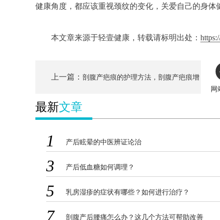
健康角度，都应该重视颈纹的变化，关爱自己的身体
本文章来源于轻壹健康，转载请标明出处：
https:
上一篇：
剖腹产疤痕的护理方法，剖腹产疤痕增
网
最新
文章
生的预防
1
产后眩晕的中医辨证论治
3
产后低血糖如何调理？
5
乳房湿疹的症状有哪些？如何进行治疗？
7
剖腹产后腰痛怎么办？这几个方法可帮助改善