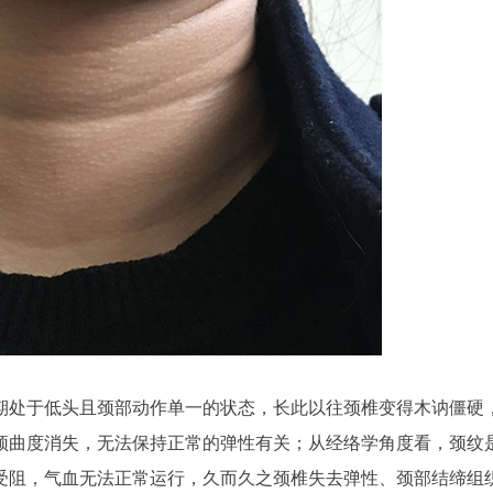
期处于低头且颈部动作单一的状态，长此以往颈椎变得木讷僵硬
颈曲度消失，无法保持正常的弹性有关；从经络学角度看，颈纹
受阻，气血无法正常运行，久而久之颈椎失去弹性、颈部结缔组