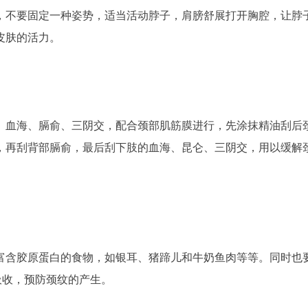
，不要固定一种姿势，适当活动脖子，肩膀舒展打开胸腔，让脖
皮肤的活力。
、血海、膈俞、三阴交，配合颈部肌筋膜进行，先涂抹精油刮后
，再刮背部膈俞，最后刮下肢的血海、昆仑、三阴交，用以缓解
富含胶原蛋白的食物，如银耳、猪蹄儿和牛奶鱼肉等等。同时也
吸收，预防颈纹的产生。