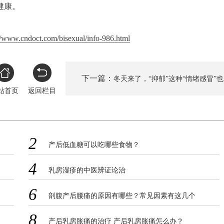
健康。
//www.cndoct.com/bisexual/info-986.html
下一篇：
冬天来了，“抑郁”这种“情绪感冒”
站首页
返回栏目
要特效方
2
产后低血糖可以吃哪些食物？
4
乳房湿疹的中医辨证论治
6
剖腹产后腰痛的原因有哪些？常见因素有这几个
8
产后乳房胀痛的治疗 产后乳房胀痛怎么办？