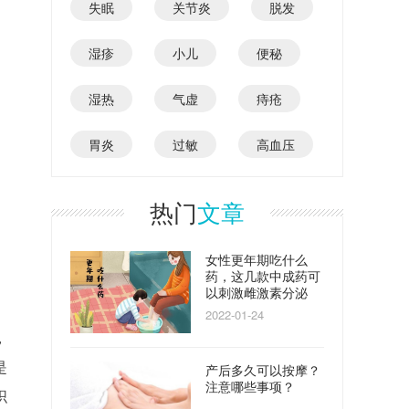
失眠
关节炎
脱发
湿疹
小儿
便秘
湿热
气虚
痔疮
胃炎
过敏
高血压
热门
文章
女性更年期吃什么
药，这几款中成药可
以刺激雌激素分泌
2022-01-24
，
是
产后多久可以按摩？
注意哪些事项？
织