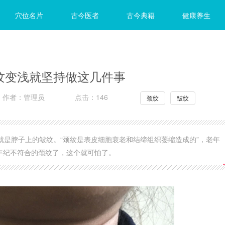
穴位名片
古今医者
古今典籍
健康养生
纹变浅就坚持做这几件事
作者：管理员
点击：146
颈纹
皱纹
是脖子上的皱纹。“颈纹是表皮细胞衰老和结缔组织萎缩造成的”，老年
年纪不符合的颈纹了，这个就可怕了。