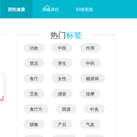
两性健康
在线课程
秒懂视频
热门
标签
功效
中医
作用
禁忌
养生
中药
食疗
女性
糖尿病
艾灸
感冒
按摩
食疗方
阴虚
针灸
咳嗽
产后
气血