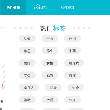
两性健康
在线课程
秒懂视频
热门
标签
功效
中医
作用
禁忌
养生
中药
食疗
女性
糖尿病
艾灸
感冒
按摩
食疗方
阴虚
针灸
咳嗽
产后
气血
伤
的