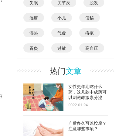
失眠
关节炎
脱发
湿疹
小儿
便秘
湿热
气虚
痔疮
胃炎
过敏
高血压
热门
文章
女性更年期吃什么
药，这几款中成药可
脏
以刺激雌激素分泌
2022-01-24
产后多久可以按摩？
注意哪些事项？