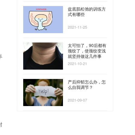
盆底肌松弛的训练方
式有哪些
2021-11-25
太可怕了，90后都有
颈纹了，使颈纹变浅
就坚持做这几件事
手
2021-10-21
产后抑郁怎么办，怎
么自我调节？
2021-09-07
时