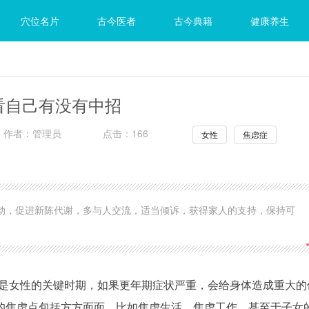
穴位名片
古今医者
古今典籍
健康养生
看自己有没有中招
作者：管理员
点击：166
女性
焦虑症
动，促进新陈代谢，多与人交流，适当倾诉，获得家人的支持，保持可
年期是女性的关键时期，如果更年期症状严重，会给身体造成重大的
的焦虑点包括方方面面，比如焦虑生活，焦虑工作，甚至于子女