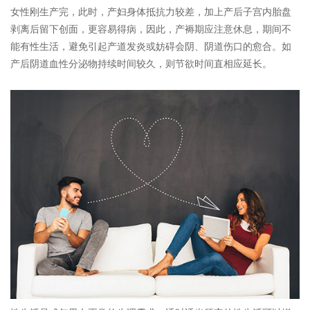
女性刚生产完，此时，产妇身体抵抗力较差，加上产后子宫内胎盘
剥离后留下创面，更容易得病，因此，产褥期应注意休息，期间不
能有性生活，避免引起产道发炎或妨碍会阴、阴道伤口的愈合。如
产后阴道血性分泌物持续时间较久，则节欲时间直相应延长。