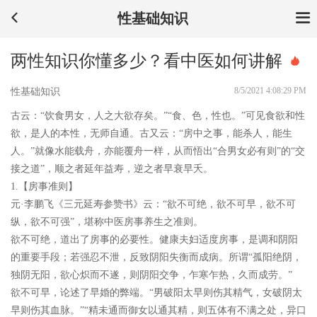
性基础知识
两性知识你懂多少？看中医如何讲解
8/5/2021 4:08:29 PM
性基础知识
古云：“饮食男女，人之大欲存矣。”“食、色，性也。”可见食欲和性
欲，是人的本性，无师自通。古又云：“房中之事，能杀人，能生
人。”就像水能载舟，亦能覆舟一样，从而悟出“合男女必有则”的“交
接之道”，顺之者延年益寿，逆之者早衰早夭。
1.【房事准则】
元·李鹏飞《三元延寿参赞书》云：“欲不可绝，欲不可早，欲不可
纵，欲不可强”，堪称中医房事养生之准则。
欲不可绝，道出了房事的必要性。健康夫妇适度房事，是调和阴阳
的重要手段；若强忍不泄，反致阴阳失衡而成病。所谓“孤阳绝阴，
独阴无阳，欲心炽而不遂，则阴阳交争，乍寒乍热，久而成劳。”
欲不可早，论述了早婚的弊端。“男破阳太早则伤其精气，女破阴太
早则伤其血脉。”“精未通而御女以通其精，则五体有不满之处，异口