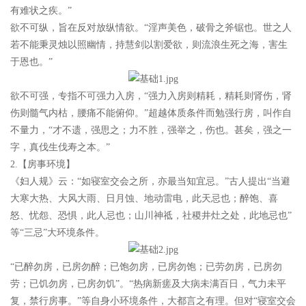
有难状之疾。”
欲不可纵，旨在反对放纵情欲。“淫声美色，破骨之斧锯也。世之人
若不能秉灵烛以照幽情，持慧剑以割爱欲，则流浪生死之海，害生
于恩也。”
欲不可强，专指不可强力入房，“强力入房则精耗，精耗则肾伤，肾
伤则髓气内枯，腰痛不能俯仰。”超越体质条件而勉强行房，叫作自
不量力，“才不遗，强思之；力不胜，强举之，伤也。甚矣，强之一
字，真伐生伐寿之本。”
2.【房事环境】
《妇人规》云：“如寝室交会之所，亦最当知宜忌。”古人提出“当避
大寒大热、大风大雨、日月蚀、地动雷电，此天忌也；醉饱、喜
怒、忧怨、恐惧，此人忌也；山川神祗，社稷井灶之处，此地忌也”
等“三忌”大环境条件。
“已醉勿房，已房勿醉；已饱勿房，已房勿饱；已劳勿房，已房勿
劳；已饥勿房，已房勿饥”。“热病新瘥及大病未满百日，气力未平
复，禁行房事。”等自身小环境条件，大都言之有理。但对“寝室交会