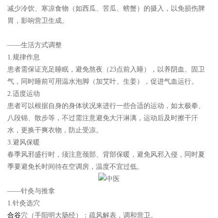
减少冷饮、寒凉食物（如西瓜、苦瓜、螃蟹）的摄入，以免损伤脾
胃，影响营卫生成。
——生活方式调整
1.规律作息
患者需保证充足睡眠，避免熬夜（23点前入睡），以养阴血、固卫
气，同时睡前可用温水泡脚（加艾叶、生姜），促进气血运行。
2.适度运动
患者可以根据自身的身体状况来进行一些合适的运动，如太极拳、
八段锦、散步等，不过需注意避免大汗淋漓，运动后及时擦干汗
水，更换干爽衣物，防止受凉。
3.避风保暖
春季风邪盛行时，须注意颈部、背部保暖，避免风邪入侵，同时夏
季要避免长时间待在空调房，温度不宜过低。
——针灸与推拿
1.针灸选穴
合谷
穴（手阳明大肠经）：疏风解表，调和营卫。