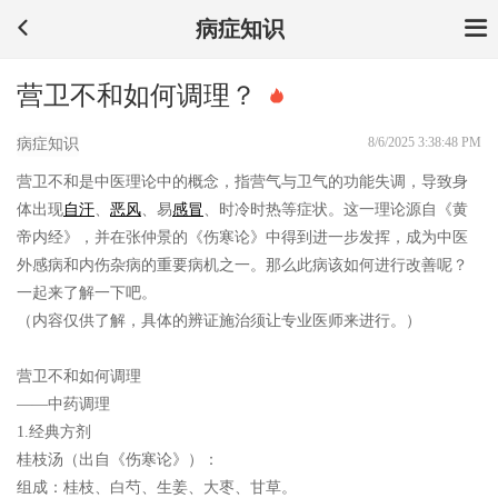
病症知识
营卫不和如何调理？
8/6/2025 3:38:48 PM
病症知识
营卫不和是中医理论中的概念，指营气与卫气的功能失调，导致身
体出现
自汗
、
恶风
、易
感冒
、时冷时热等症状。这一理论源自《黄
帝内经》，并在张仲景的《伤寒论》中得到进一步发挥，成为中医
外感病和内伤杂病的重要病机之一。那么此病该如何进行改善呢？
一起来了解一下吧。
（内容仅供了解，具体的辨证施治须让专业医师来进行。）
营卫不和如何调理
——中药调理
1.经典方剂
桂枝汤（出自《伤寒论》）：
组成：桂枝、白芍、生姜、大枣、甘草。