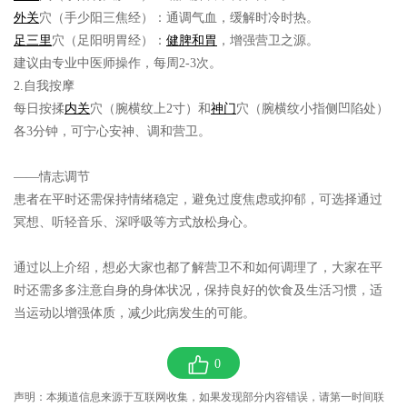
外关
穴（手少阳三焦经）：通调气血，缓解时冷时热。
足三里
穴（足阳明胃经）：
健脾和胃
，增强营卫之源。
建议由专业中医师操作，每周2-3次。
2.自我按摩
每日按揉
内关
穴（腕横纹上2寸）和
神门
穴（腕横纹小指侧凹陷处）
各3分钟，可宁心安神、调和营卫。
——情志调节
患者在平时还需保持情绪稳定，避免过度焦虑或抑郁，可选择通过
冥想、听轻音乐、深呼吸等方式放松身心。
通过以上介绍，想必大家也都了解营卫不和如何调理了，大家在平
时还需多多注意自身的身体状况，保持良好的饮食及生活习惯，适
当运动以增强体质，减少此病发生的可能。
0
声明：本频道信息来源于互联网收集，如果发现部分内容错误，请第一时间联