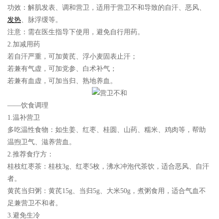
功效：解肌发表、调和营卫，适用于营卫不和导致的自汗、恶风、
发热
、脉浮缓等。
注意：需在医生指导下使用，避免自行用药。
2.加减用药
若自汗严重，可加黄芪、浮小麦固表止汗；
若兼有气虚，可加党参、白术补气；
若兼有血虚，可加当归、熟地养血。
——饮食调理
1.温补营卫
多吃温性食物：如生姜、红枣、桂圆、山药、糯米、鸡肉等，帮助
温煦卫气、滋养营血。
2.推荐食疗方：
桂枝红枣茶：桂枝3g、红枣5枚，沸水冲泡代茶饮，适合恶风、自汗
者。
黄芪当归粥：黄芪15g、当归5g、大米50g，煮粥食用，适合气血不
足兼营卫不和者。
3.避免生冷