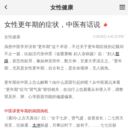
女性健康
​女性更年期的症状，中医有话说
1/24/2022 4:45:32 PM
女性健康
虽然中医学并没有“更年期”这个术语，不过关于更年期症状的记载却
不止一篇，比如汉代张仲景《金匮要略·妇人杂病篇》说：“妇人
脏
躁
，喜悲伤欲哭，像如神灵所作，数欠伸，甘麦大枣汤主之。”更年
期，尤其是女性更年期，自古有之，是生命规律，无人能免。
更年期在中医上怎么解释？由什么原因引起的呢？从中医观点来看
“更年期”症与“肾气衰”密切相关，在治疗上也着重从补肾入手，调整
肾及肝、脾、心等脏器功能的偏盛偏衰。
中医讲更年期的病因病机
《素问•上古天真论》曰：“女子七岁，肾气盛，齿更发长；二七而天
癸至，任脉通，
太冲
脉盛，月事以时下，故有子。……七七任脉