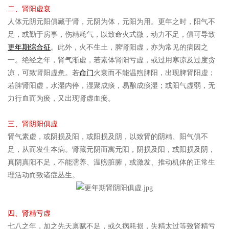
二、肾阳虚衰
人体元阴元阳俱藏于肾，元阴为体，元阳为用。更年之时，阳气不
足，或勤于房事，伤精耗气，以致命火式微，动力不足，俱可导致
更年期综合征
。此外，火不生土，脾肾阳虚，亦为常见的病因之
一。绝经之年，肾气渐虚，若素体肾阳亏虚，或过用寒凉及过度贪
凉，可致肾阳虚惫。若
命门
火衰而不能温煦脾阳，出现脾肾阳虚；
若脾肾阳虚，水湿内停，湿聚成痰，易酿成痰湿；或阳气虚弱，无
力行血而为瘀，又出现肾虚血瘀。
三、肾阴阳俱虚
肾气素虚，或阴损及阳，或阳损及阴，以致肾的阴精、阳气俱不
足，从而发生本病。肾藏元阴而寓元阳，阴损及阳，或阳损及阴，
真阴真阳不足，不能濡养、温煦脏腑，或激发、推动机体的正常生
理活动而致诸症丛生。
四、肾精亏虚
七八之年，加之先天禀赋不足，或久病耗损，失精太过等致肾精亏