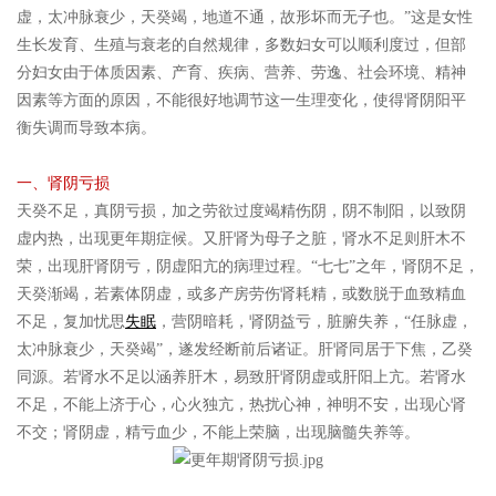
虚，太冲脉衰少，天癸竭，地道不通，故形坏而无子也。”这是女性
生长发育、生殖与衰老的自然规律，多数妇女可以顺利度过，但部
分妇女由于体质因素、产育、疾病、营养、劳逸、社会环境、精神
因素等方面的原因，不能很好地调节这一生理变化，使得肾阴阳平
衡失调而导致本病。
一、肾阴亏损
天癸不足，真阴亏损，加之劳欲过度竭精伤阴，阴不制阳，以致阴
虚内热，出现更年期症候。又肝肾为母子之脏，肾水不足则肝木不
荣，出现肝肾阴亏，阴虚阳亢的病理过程。“七七”之年，肾阴不足，
天癸渐竭，若素体阴虚，或多产房劳伤肾耗精，或数脱于血致精血
不足，复加忧思
失眠
，营阴暗耗，肾阴益亏，脏腑失养，“任脉虚，
太冲脉衰少，天癸竭”，遂发经断前后诸证。肝肾同居于下焦，乙癸
同源。若肾水不足以涵养肝木，易致肝肾阴虚或肝阳上亢。若肾水
不足，不能上济于心，心火独亢，热扰心神，神明不安，出现心肾
不交；肾阴虚，精亏血少，不能上荣脑，出现脑髓失养等。