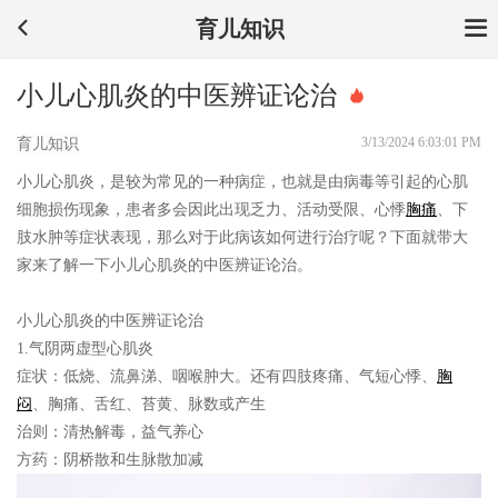
育儿知识
小儿心肌炎的中医辨证论治
3/13/2024 6:03:01 PM
育儿知识
小儿心肌炎，是较为常见的一种病症，也就是由病毒等引起的心肌
细胞损伤现象，患者多会因此出现乏力、活动受限、心悸
胸痛
、下
肢水肿等症状表现，那么对于此病该如何进行治疗呢？下面就带大
家来了解一下小儿心肌炎的中医辨证论治。
小儿心肌炎的中医辨证论治
1.气阴两虚型心肌炎
症状：
低烧、流鼻涕、咽喉肿大。还有四肢疼痛、气短心悸、
胸
闷
、胸痛、舌红、苔黄、脉数或产生
治则：
清热解毒，益气养心
方药：
阴桥散和生脉散加减