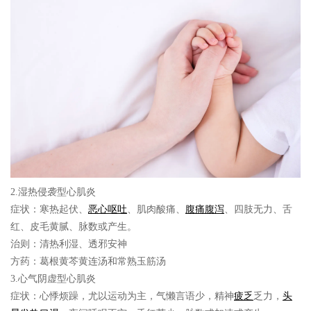
2.湿热侵袭型心肌炎
症状：
寒热起伏、
恶心
呕吐
、肌肉酸痛、
腹痛
腹泻
、四肢无力、舌
红、皮毛黄腻、脉数或产生。
治则：
清热利湿、透邪安神
方药：
葛根黄芩黄连汤和常熟玉筋汤
3.心气阴虚型心肌炎
症状：
心悸烦躁，尤以运动为主，气懒言语少，精神
疲乏
乏力，
头