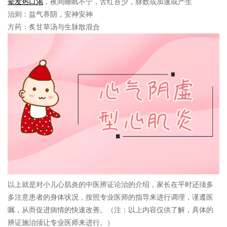
晕
发热
口渴
，夜间睡眠不宁，舌红苔少，脉数或加速或产生
治则：
益气养阴，安神安神
方药：
炙甘草汤与生脉散混合
以上就是对小儿心肌炎的中医辨证论治的介绍，家长在平时还须多
多注意患者的身体状况，按照专业医师的指导来进行调理，谨遵医
嘱，从而促进病情的快速改善。（注：以上内容仅供了解，具体的
辨证施治须让专业医师来进行。）